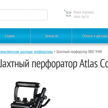
Ваша корзина
пока пуста
Сервис
Запчасти
Оплата и доставк
евматические шахтные перфораторы
> Шахтный перфоратор BBD 94W
ахтный перфоратор Atlas C