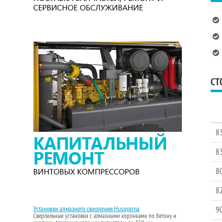
СТ
8
8
8
8
Установки алмазного сверления Husqvarna
9
Сверлильные установки с алмазными коронками по бетону и