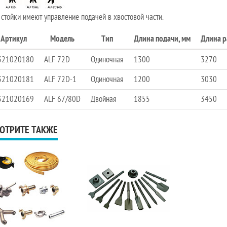
 стойки имеют управление подачей в хвостовой части.
Артикул
Модель
Тип
Длина подачи, мм
Длина р
321020180
ALF 72D
Одиночная
1300
3270
321020181
ALF 72D-1
Одиночная
1200
3030
321020169
ALF 67/80D
Двойная
1855
3450
ОТРИТЕ ТАКЖЕ