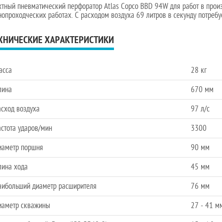
тный пневматический перфоратор Atlas Copco BBD 94W для работ в произв
нопроходческих работах. С расходом воздуха 69 литров в секунду потреб
ХНИЧЕСКИЕ ХАРАКТЕРИСТИКИ
асса
28 кг
лина
670 мм
асход воздуха
97 л/с
стота ударов/мин
3300
иаметр поршня
90 мм
лина хода
45 мм
аибольший диаметр расширителя
76 мм
иаметр скважины
27 - 41 м