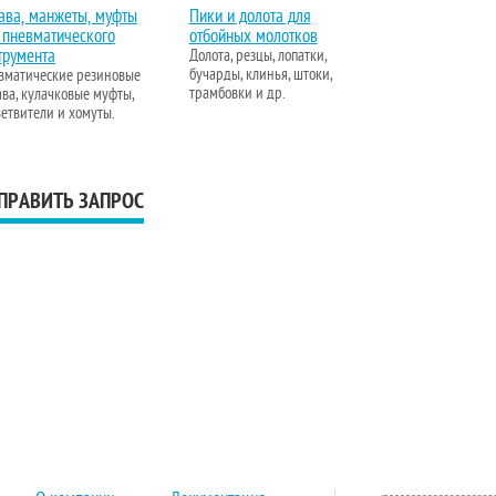
ава, манжеты, муфты
Пики и долота для
 пневматического
отбойных молотков
трумента
Долота, резцы, лопатки,
бучарды, клинья, штоки,
вматические резиновые
трамбовки и др.
ва, кулачковые муфты,
етвители и хомуты.
ПРАВИТЬ ЗАПРОС