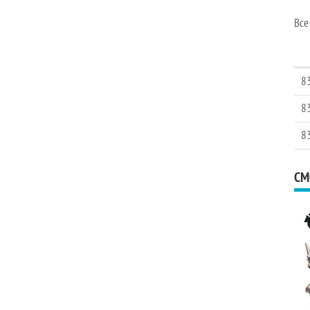
Все
8
8
8
СМ