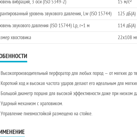
овень вибраций, 3 оси (ISO 5349-2)
15 м/с²
рантированный уровень звукового давления, Lw (ISO 15744)
125 дБ(А)
овень звукового давления (ISO 15744) Lp, r=1 м
114 дБ(А)
азмер хвостовика
22x108 м
ОБЕННОСТИ
Высокопроизводительный перфоратор для любых пород — от мягких до т
Короткий ход и высокая частота ударов делают его идеальным для мягких
Большой диаметр поршня для высокой эффективности даже при низком да
Ударный механизм с храповиком.
Управление пневмостойкой размещено на стойке.
ИМЕНЕНИЕ