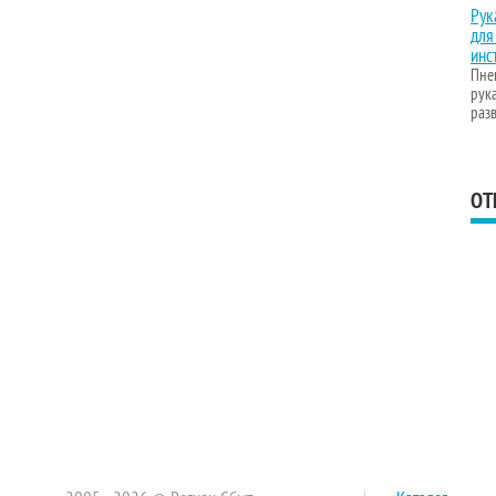
Рук
для
инс
Пне
рука
разв
ОТ