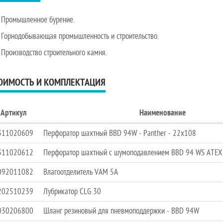
Промышленное бурение.
Горнодобывающая промышленность и строительство.
Производство строительного камня.
ОИМОСТЬ И КОМПЛЕКТАЦИЯ
Артикул
Наименование
311020609
Перфоратор шахтный BBD 94W - Panther - 22x108
311020612
Перфоратор шахтный с шумоподавлением BBD 94 WS ATEX 
092011082
Влагоотделитель VAM 5A
202510239
Лубрикатор CLG 30
030206800
Шланг резиновый для пневмоподдержки - BBD 94W