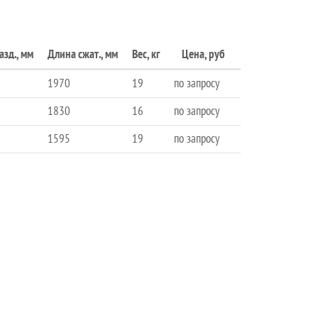
азд., мм
Длина сжат., мм
Вес, кг
Цена, руб
1970
19
по запросу
1830
16
по запросу
1595
19
по запросу