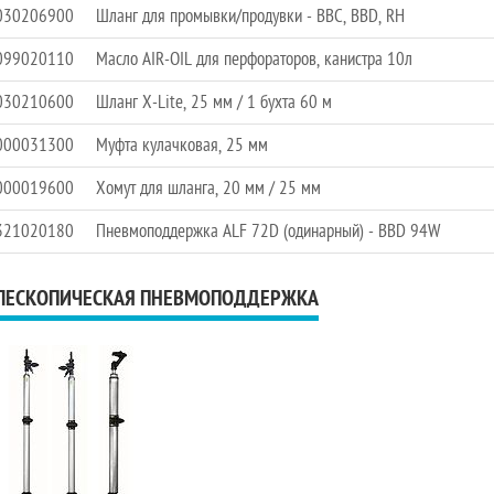
030206900
Шланг для промывки/продувки - BBC, BBD, RH
099020110
Масло AIR-OIL для перфораторов, канистра 10л
030210600
Шланг X-Lite, 25 мм / 1 бухта 60 м
000031300
Муфта кулачковая, 25 мм
000019600
Хомут для шланга, 20 мм / 25 мм
321020180
Пневмоподдержка ALF 72D (одинарный) - BBD 94W
ЛЕСКОПИЧЕСКАЯ ПНЕВМОПОДДЕРЖКА