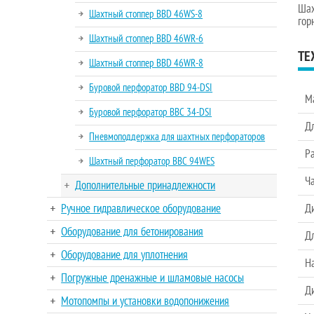
Шах
Шахтный стоппер BBD 46WS-8
гор
Шахтный стоппер BBD 46WR-6
ТЕ
Шахтный стоппер BBD 46WR-8
Буровой перфоратор BBD 94-DSI
М
Буровой перфоратор BBC 34-DSI
Д
Пневмоподдержка для шахтных перфораторов
Р
Шахтный перфоратор BBC 94WES
Ча
Дополнительные принадлежности
Д
Ручное гидравлическое оборудование
Оборудование для бетонирования
Д
Оборудование для уплотнения
Н
Погружные дренажные и шламовые насосы
Д
Мотопомпы и установки водопонижения