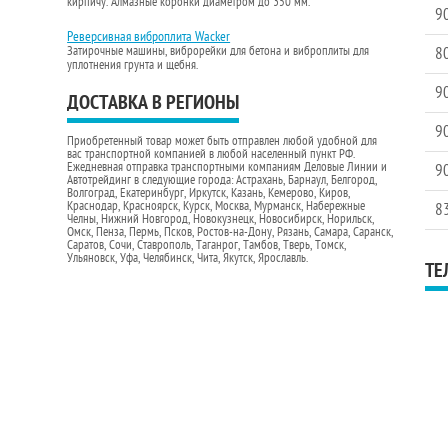
кирпичу. Алмазные коронки диаметром до 350 мм.
9
Реверсивная виброплита Wacker
Затирочные машины, виброрейки для бетона и виброплиты для
8
уплотнения грунта и щебня.
9
ДОСТАВКА В РЕГИОНЫ
9
Приобретенный товар может быть отправлен любой удобной для
вас транспортной компанией в любой населенный пункт РФ.
Ежедневная отправка транспортными компаниям Деловые Линии и
9
Автотрейдинг в следующие города: Астрахань, Барнаул, Белгород,
Волгоград, Екатеринбург, Иркутск, Казань, Кемерово, Киров,
Краснодар, Красноярск, Курск, Москва, Мурманск, Набережные
8
Челны, Нижний Новгород, Новокузнецк, Новосибирск, Норильск,
Омск, Пенза, Пермь, Псков, Ростов-на-Дону, Рязань, Самара, Саранск,
Саратов, Сочи, Ставрополь, Таганрог, Тамбов, Тверь, Томск,
Ульяновск, Уфа, Челябинск, Чита, Якутск, Ярославль.
ТЕ