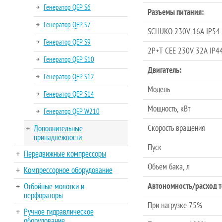
Генератор QEP S6
Разъемы питания:
Генератор QEP S7
SCHUKO 230V 16A IP54
Генератор QEP S9
2P+T CEE 230V 32A IP4
Генератор QEP S10
Двигатель:
Генератор QEP S12
Модель
Генератор QEP S14
Мощность, кВт
Генератор QEP W210
Скорость вращения
Дополнительные
принадлежности
Пуск
Передвижные компрессоры
Объем бака, л
Компрессорное оборудование
Автономность/расход т
Отбойные молотки и
перфораторы
При нагрузке 75%
Ручное гидравлическое
оборудование