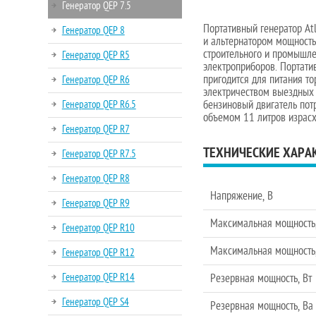
Генератор QEP 7.5
Портативный генератор At
Генератор QEP 8
и альтернатором мощность
строительного и промышле
Генератор QEP R5
электроприборов. Портатив
пригодится для питания т
Генератор QEP R6
электричеством выездных 
Генератор QEP R6.5
бензиновый двигатель потр
объемом 11 литров израс
Генератор QEP R7
ТЕХНИЧЕСКИЕ ХАРА
Генератор QEP R7.5
Генератор QEP R8
Напряжение, В
Генератор QEP R9
Максимальная мощность,
Генератор QEP R10
Максимальная мощность
Генератор QEP R12
Генератор QEP R14
Резервная мощность, Вт
Генератор QEP S4
Резервная мощность, Ва