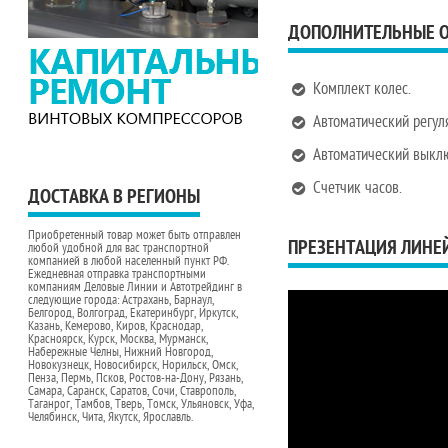
ДОПОЛНИТЕЛЬНЫЕ 
Комплект колес.
Автоматический регул
Автоматический выклю
Счетчик часов.
ДОСТАВКА В РЕГИОНЫ
Приобретенный товар может быть отправлен
ПРЕЗЕНТАЦИЯ ЛИНЕЙ
любой удобной для вас транспортной
компанией в любой населенный пункт РФ.
Ежедневная отправка транспортными
компаниям Деловые Линии и Автотрейдинг в
следующие города: Астрахань, Барнаул,
Белгород, Волгоград, Екатеринбург, Иркутск,
Казань, Кемерово, Киров, Краснодар,
Красноярск, Курск, Москва, Мурманск,
Набережные Челны, Нижний Новгород,
Новокузнецк, Новосибирск, Норильск, Омск,
Пенза, Пермь, Псков, Ростов-на-Дону, Рязань,
Самара, Саранск, Саратов, Сочи, Ставрополь,
Таганрог, Тамбов, Тверь, Томск, Ульяновск, Уфа,
Челябинск, Чита, Якутск, Ярославль.