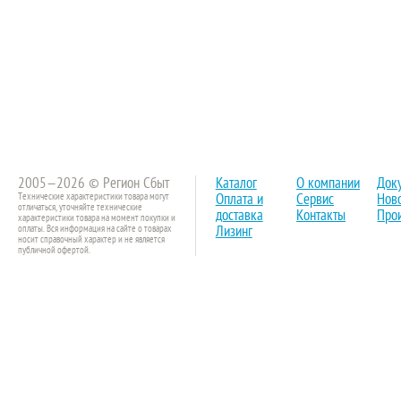
2005—2026 © Регион Сбыт
Каталог
О компании
Док
Технические характеристики товара могут
Оплата и
Сервис
Нов
отличаться, уточняйте технические
доставка
Контакты
Про
характеристики товара на момент покупки и
оплаты. Вся информация на сайте о товарах
Лизинг
носит справочный характер и не является
публичной офертой.