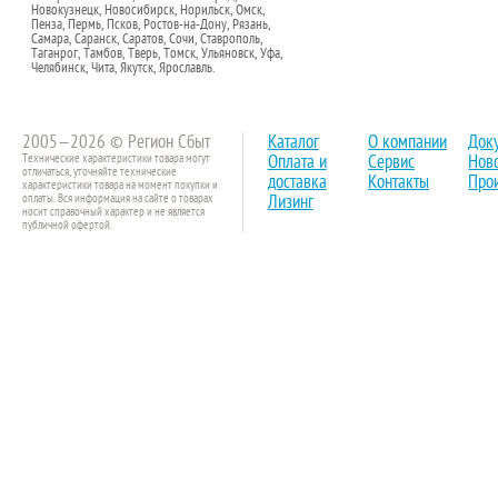
Новокузнецк, Новосибирск, Норильск, Омск,
Пенза, Пермь, Псков, Ростов-на-Дону, Рязань,
Самара, Саранск, Саратов, Сочи, Ставрополь,
Таганрог, Тамбов, Тверь, Томск, Ульяновск, Уфа,
Челябинск, Чита, Якутск, Ярославль.
2005—2026 © Регион Сбыт
Каталог
О компании
Док
Технические характеристики товара могут
Оплата и
Сервис
Нов
отличаться, уточняйте технические
доставка
Контакты
Про
характеристики товара на момент покупки и
оплаты. Вся информация на сайте о товарах
Лизинг
носит справочный характер и не является
публичной офертой.