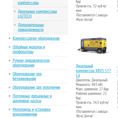
бар
компрессоры
Произв-сть: 32 куб м/
мин
Дизельные компрессоры
Поставляется с завода
LIUTECH
Wuxi, Китай
Дополнительные
принадлежности
Компрессорное оборудование
Отбойные молотки и
перфораторы
Ручное гидравлическое
оборудование
Дизельный
компрессор XRVS 577
Оборудование для
Cd
бетонирования
Двигатель: Дизельный
Мощность: 403 кВт
Оборудование для уплотнения
Макс. давление: 27 бар
Рабочее давление: 25
Погружные дренажные и
бар
шламовые насосы
Произв-сть: 34,3 куб м/
мин
Мотопомпы и установки
Поставляется с завода
водопонижения
Wuxi, Китай