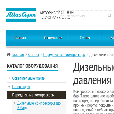
Каталог
О компании
Сервис
За
Главная
>
Каталог
>
Передвижные компрессоры
> Дизельные комп
Дизельны
КАТАЛОГ ОБОРУДОВАНИЯ
давления 
Осветительные мачты
Генераторы
Компрессоры высокого дав
Передвижные компрессоры
бар. Такое давление необ
платформ, переработки газ
Дизельные компрессоры (до
прочный корпус покрытый
8 бар)
повреждений и неблагопр