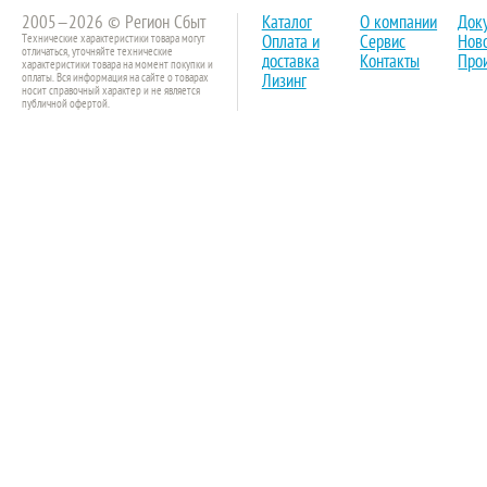
2005—2026 © Регион Сбыт
Каталог
О компании
Док
Технические характеристики товара могут
Оплата и
Сервис
Нов
отличаться, уточняйте технические
доставка
Контакты
Про
характеристики товара на момент покупки и
оплаты. Вся информация на сайте о товарах
Лизинг
носит справочный характер и не является
публичной офертой.