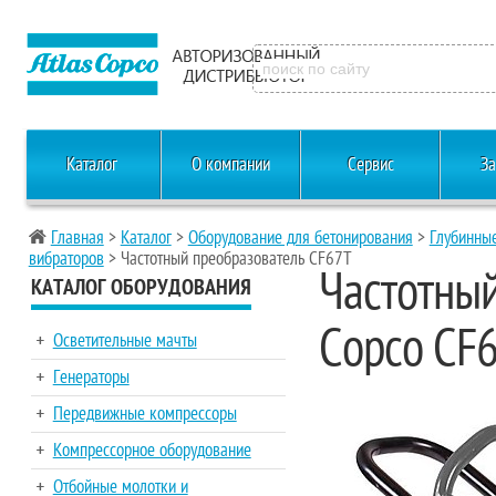
Каталог
О компании
Сервис
За
Главная
>
Каталог
>
Оборудование для бетонирования
>
Глубинны
вибраторов
> Частотный преобразователь CF67T
Частотный
КАТАЛОГ ОБОРУДОВАНИЯ
Copco CF
Осветительные мачты
Генераторы
Передвижные компрессоры
Компрессорное оборудование
Отбойные молотки и