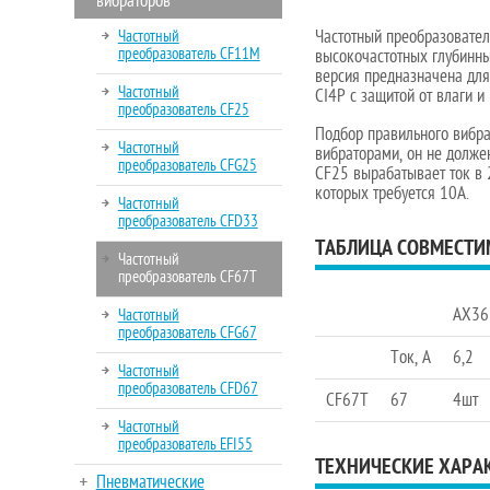
вибраторов
Частотный
Частотный преобразовател
преобразователь CF11M
высокочастотных глубинны
версия предназначена для
Частотный
CI4P с защитой от влаги 
преобразователь CF25
Подбор правильного вибра
Частотный
вибраторами, он не долже
преобразователь CFG25
CF25 вырабатывает ток в 
которых требуется 10А.
Частотный
преобразователь CFD33
ТАБЛИЦА СОВМЕСТИ
Частотный
преобразователь CF67T
AX36
Частотный
преобразователь CFG67
Ток, А
6,2
Частотный
преобразователь CFD67
CF67T
67
4шт
Частотный
преобразователь EFI55
ТЕХНИЧЕСКИЕ ХАРА
Пневматические