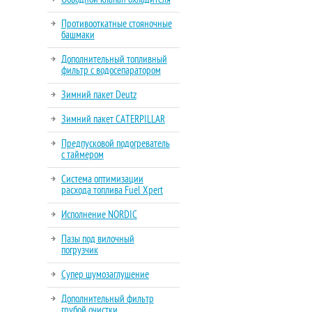
Противооткатные стояночные
башмаки
Дополнительный топливный
фильтр с водосепаратором
Зимний пакет Deutz
Зимний пакет CATERPILLAR
Предпусковой подогреватель
с таймером
Система оптимизации
расхода топлива Fuel Xpert
Исполнение NORDIC
Пазы под вилочный
погрузчик
Супер шумозаглушение
Дополнительный фильтр
грубой очистки