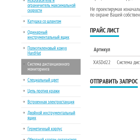
Искрогаситель и
ограничитель максимальной
Не проектирумая изначаль
скорости
по охране Вашей собствен
Катушка со шлангом
ПРАЙС ЛИСТ
Одинарный
инструментальный ящик
Полиэтиленовый кожух
Артикул
HardHat
XASDd22
Система дис
Система дистанционного
мониторинга
Специальный цвет
ОТПРАВИТЬ ЗАПРОС
Цепь против кражи
Встроенная электростанция
Двойной инструментальный
ящик
Герметичный корпус
Обводной клапан охладителя