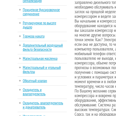
сигнализация
заправлено дизельного то
необходимо обслуживать и
Прицепное буксировочное
заглох на прошлой неделе
соединение
компрессором и ведете зап
Вы начальник и компрессо
Регулируемое по высоте
оборудование находится н
дышло
вы заказали компрессор ил
на многие другие вопросы
Тормоза наката
точки земли. Как? Электр
если она не доступна, то 
Дополнительный воздушный
компьютер пользователя, 
фильтр безопасности
мобильный телефон ответс
пользователю не выходя,
Магистральная масленка
компрессора, объеме потр
Магистральный и угольный
прогнозы о возможных по
фильтры
получения с помощью сис
и условиях и параметрах 
Обратный клапан
момент времени и в любом
температуру, число часов
Охладитель и
По Вашему желанию сервис
влагоотделитель
компрессора и вовремя пр
оборудования, эффективны
Охладитель, влагоотделитель
обслуживание. Система ра
и донагреватель
высоких температурах. Си
Copco, так и на оборудова