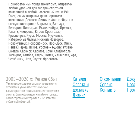
Приобретенный товар может быть отправлен
любой удобной для вас транспортной
компанией в любой населенный пункт РФ.
Ежедневная отправка транспортными
компаниям Деловые Линии и Автотрейдинг в
следующие города: Астрахань, Барнаул,
Белгород, Волгоград, Екатеринбург, Иркутск,
Казань, Кемерово, Киров, Краснодар,
Красноярск, Курск, Москва, Мурманск,
Набережные Челны, Нижний Новгород,
Новокузнецк, Новосибирск, Норильск, Омск,
Пенза, Пермь, Псков, Ростов-на-Дону, Рязань,
Самара, Саранск, Саратов, Сочи, Ставрополь,
Таганрог, Тамбов, Тверь, Томск, Ульяновск, Уфа,
Челябинск, Чита, Якутск, Ярославль.
2005—2026 © Регион Сбыт
Каталог
О компании
Док
Технические характеристики товара могут
Оплата и
Сервис
Нов
отличаться, уточняйте технические
доставка
Контакты
Про
характеристики товара на момент покупки и
оплаты. Вся информация на сайте о товарах
Лизинг
носит справочный характер и не является
публичной офертой.