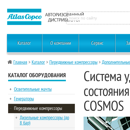
Каталог
О компании
Сервис
За
Главная
>
Каталог
>
Передвижные компрессоры
>
Дополнительные
Система 
КАТАЛОГ ОБОРУДОВАНИЯ
состояния
Осветительные мачты
Генераторы
COSMOS
Передвижные компрессоры
Дизельные компрессоры (до
8 бар)