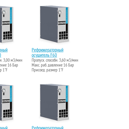
рный
Рефрижераторный
0
осушитель F60
бн. 3,00 м3/мин
Пропуск. способн. 3,60 м3/мин
ление 16 Бар
Макс. раб. давление 16 Бар
р 1"F
Присоед. размер 1"F
рный
Рефрижераторный