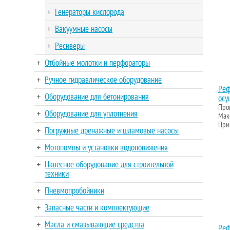
Генераторы кислорода
Вакуумные насосы
Ресиверы
Отбойные молотки и перфораторы
Ручное гидравлическое оборудование
Реф
Оборудование для бетонирования
осу
Проп
Оборудование для уплотнения
Макс
Прис
Погружные дренажные и шламовые насосы
Мотопомпы и установки водопонижения
Навесное оборудование для строительной
техники
Пневмопробойники
Запасные части и комплектующие
Масла и смазывающие средства
Реф