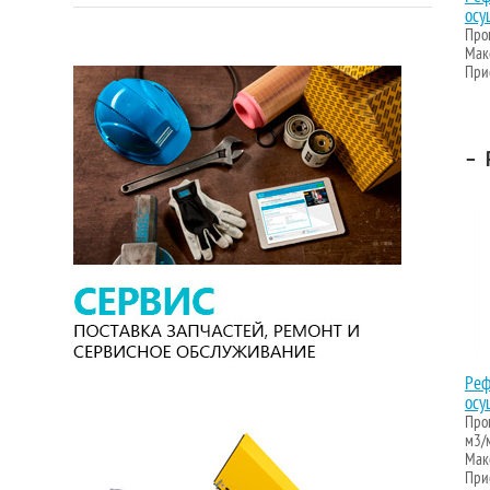
осу
Проп
Макс
Прис
–
Р
Реф
осу
Проп
м3/
Макс
Прис