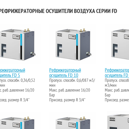
ЕФРИЖЕРАТОРНЫЕ ОСУШИТЕЛИ ВОЗДУХА СЕРИИ FD
рижераторный
Рефрижераторный
Рефрижерато
шитель FD 5
осушитель FD 10
осушитель FD
уск. способн. 0,36/0,52
Пропуск. способн. 0,6/087 м3/
Пропуск. способ
мин
мин
м3/мин
. раб. давление 16/20
Макс. раб. давление 16/20
Макс. раб. дав
Бар
Бар
оед. размер R 3/4"
Присоед. размер R 3/4"
Присоед. разме