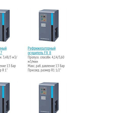
рный
Рефрижераторный
 7
осушитель FX 8
н. 3,48/3 м3/
Пропуск. способн. 4,14/3,60
м3/мин
ление 13 Бар
Макс. раб. давление 13 Бар
р R 1"
Присоед. размер R1 1/2"