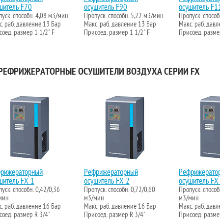
шитель F70
осушитель F90
осушитель F1
уск. способн. 4,08 м3/мин
Пропуск. способн. 5,22 м3/мин
Пропуск. спосо
. раб. давление 13 Бар
Макс. раб. давление 13 Бар
Макс. раб. дав
оед. размер 1 1/2" F
Присоед. размер 1 1/2" F
Присоед. разме
ЕФРИЖЕРАТОРНЫЕ ОСУШИТЕЛИ ВОЗДУХА СЕРИИ FX
рижераторный
Рефрижераторный
Рефрижерато
шитель FX 1
осушитель FX 2
осушитель FX
уск. способн. 0,42/0,36
Пропуск. способн. 0,72/0,60
Пропуск. способ
мин
м3/мин
м3/мин
. раб. давление 16 Бар
Макс. раб. давление 16 Бар
Макс. раб. дав
оед. размер R 3/4"
Присоед. размер R 3/4"
Присоед. разме