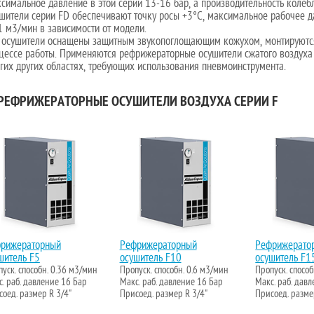
симальное давление в этой серии 13-16 бар, а производительность колебл
шители серии FD обеспечивают точку росы +3°С, максимальное рабочее да
1 м3/мин в зависимости от модели.
 осушители оснащены защитным звукопоглощающим кожухом, монтируются 
цессе работы. Применяются рефрижераторные осушители сжатого воздуха
гих других областях, требующих использования пневмоинструмента.
ЕФРИЖЕРАТОРНЫЕ ОСУШИТЕЛИ ВОЗДУХА СЕРИИ F
рижераторный
Рефрижераторный
Рефрижерато
шитель F5
осушитель F10
осушитель F1
уск. способн. 0.36 м3/мин
Пропуск. способн. 0.6 м3/мин
Пропуск. спосо
. раб. давление 16 Бар
Макс. раб. давление 16 Бар
Макс. раб. дав
оед. размер R 3/4"
Присоед. размер R 3/4"
Присоед. разме