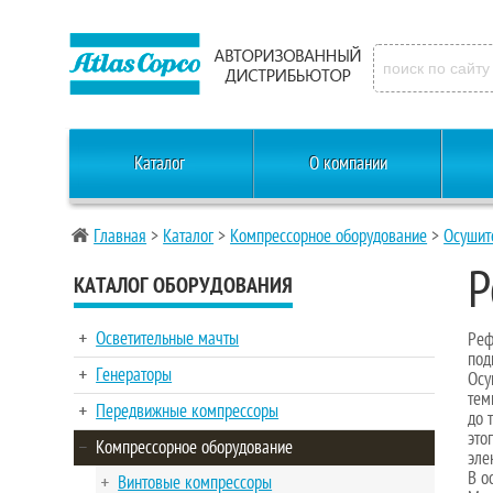
Каталог
О компании
Главная
>
Каталог
>
Компрессорное оборудование
>
Осушит
Р
КАТАЛОГ ОБОРУДОВАНИЯ
Осветительные мачты
Реф
под
Генераторы
Осу
тем
Передвижные компрессоры
до 
это
Компрессорное оборудование
эле
В о
Винтовые компрессоры