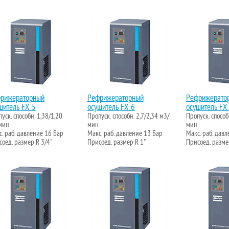
рижераторный
Рефрижераторный
Рефрижерато
шитель FX 5
осушитель FX 6
осушитель FX
уск. способн. 1,38/1,20
Пропуск. способн. 2,7/2,34 м3/
Пропуск. способ
мин
мин
мин
. раб. давление 16 Бар
Макс. раб. давление 13 Бар
Макс. раб. дав
оед. размер R 3/4"
Присоед. размер R 1"
Присоед. разме