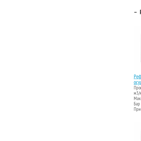
–
Р
Реф
осу
Проп
м3/
Макс
Бар
Прис