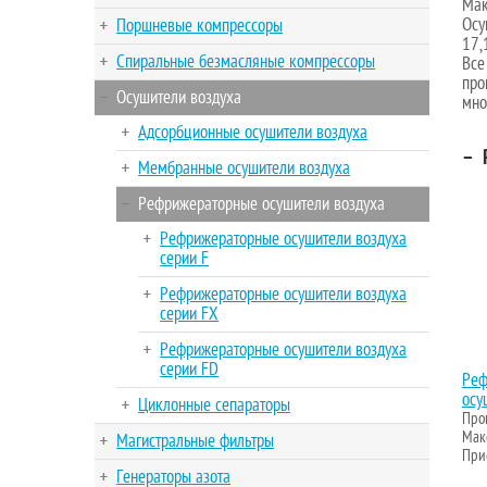
Мак
Осу
Поршневые компрессоры
17,
Спиральные безмасляные компрессоры
Все
про
Осушители воздуха
мно
Адсорбционные осушители воздуха
–
Р
Мембранные осушители воздуха
Рефрижераторные осушители воздуха
Рефрижераторные осушители воздуха
серии F
Рефрижераторные осушители воздуха
серии FX
Рефрижераторные осушители воздуха
серии FD
Реф
осу
Циклонные сепараторы
Проп
Макс
Магистральные фильтры
Прис
Генераторы азота