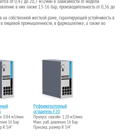
ется от 0,42 до 20,7 м3/мин в зависимости от модели.
вление в них также 13-16 бар, производительность от 0,36 до
на собственной жесткой раме, гарантирующей устойчивость в
 в пищевой промышленности, в фармацевтике, а также во
рный
Рефрижераторный
5
осушитель F20
бн. 0.84 м3/мин
Пропуск. способн. 1.20 м3/мин
ление 16 Бар
Макс. раб. давление 16 Бар
р R 3/4"
Присоед. размер R 3/4"