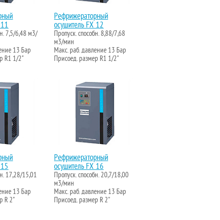
рный
Рефрижераторный
 11
осушитель FX 12
н. 7,5/6,48 м3/
Пропуск. способн. 8,88/7,68
м3/мин
ление 13 Бар
Макс. раб. давление 13 Бар
р R1 1/2"
Присоед. размер R1 1/2"
рный
Рефрижераторный
 15
осушитель FX 16
н. 17,28/15,01
Пропуск. способн. 20,7/18,00
м3/мин
ление 13 Бар
Макс. раб. давление 13 Бар
р R 2"
Присоед. размер R 2"