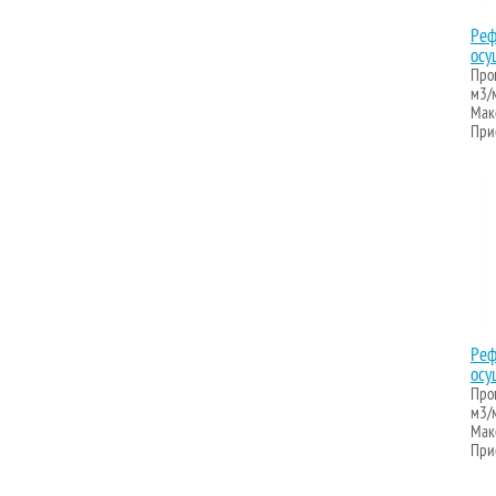
Реф
осу
Проп
м3/
Макс
Прис
Реф
осу
Проп
м3/
Макс
Прис