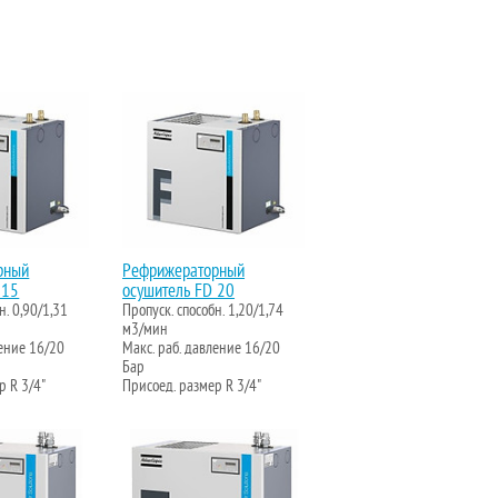
рный
Рефрижераторный
 15
осушитель FD 20
н. 0,90/1,31
Пропуск. способн. 1,20/1,74
м3/мин
ление 16/20
Макс. раб. давление 16/20
Бар
р R 3/4"
Присоед. размер R 3/4"