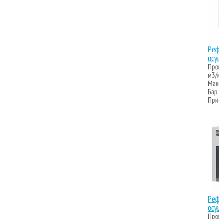
Реф
осу
Проп
м3/
Макс
Бар
Прис
Реф
осу
Проп