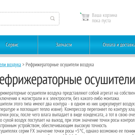
Ваша корзина
пока пуста
Сервис
Запчасти
Оплата и доставк
ели воздуха
> Рефрижераторные осушители воздуха
ефрижераторные осушители
рижераторные осушители воздуха представляют собой агрегат на собствен
ключения к магистрали и к электросети, без какого-либо монтажа.
шители этого типа имеют два контура - в одном из них циркулирует воздух
пературе и поглощает тепло извне). Компрессор перегоняет по контуру хл
точки росы, после чего влага выпадает в виде конденсата, а тот в свою о
го сухой воздух поступает на выход, при этом значение точки росы контр
ктронным устройством, обеспечивающим высокую точность.
сушителях серии FX значение точки росы +5°С, однако возможно ее пониже