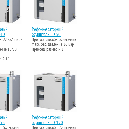
рный
Рефрижераторный
 40
осушитель FD 50
н. 2,4/3,48 м3/
Пропуск. способн. 3,0 м3/мин
Макс. раб. давление 16 Бар
ление 16/20
Присоед. размер R 1"
р R 1"
рный
Рефрижераторный
 95
осушитель FD 120
н. 5,7 м3/мин
Пропуск. способн. 7,2 м3/мин