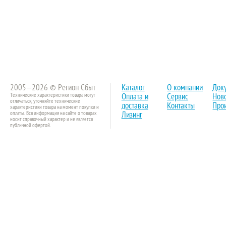
2005—2026 © Регион Сбыт
Каталог
О компании
Док
Технические характеристики товара могут
Оплата и
Сервис
Нов
отличаться, уточняйте технические
доставка
Контакты
Про
характеристики товара на момент покупки и
оплаты. Вся информация на сайте о товарах
Лизинг
носит справочный характер и не является
публичной офертой.