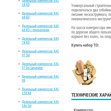
Дизельный компрессор XAS
58 KD
Универсальный строительн
подключаться два отбойны
Дизельный компрессор XAS
питание пескоструйного, 
68 KD
пневматического инструме
Дизельный компрессор XAS
На шасси компрессора име
68 KD с генератором
по дорогам общего пользо
вариант без колес, на опо
Дизельный компрессор XAS
78 KD
Купить набор ТО:
Дизельный компрессор XAS
97 Dd
Дизельный компрессор XAS
97 Dd Generator
Дизельный компрессор XAS
98
Дизельный компрессор XAS
138 Kd
ТЕХНИЧЕСКИЕ ХАРА
Дизельный компрессор XAS
186 Dd
Компрессор: